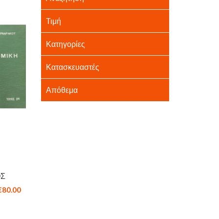
Τιμή
Κατηγορίες
Κατασκευαστές
Απόθεμα
ΟΣ
€80.00