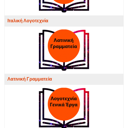
Ιταλική Λογοτεχνία
Λατινική Γραμματεία