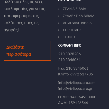
αλλά και όλες τις νέες
κυκλοφορίες για να τις
ΣΠΑΝΙΑ ΒΙΒΛΙΑ
προσφέρουμε στις
ΣΥΛΛΕΚΤΙΚΑ ΒΙΒΛΙΑ
καλύτερες τιμές τις
ΔΗΜΟΦΙΛΗ ΒΙΒΛΙΑ
αγοράς!.
ΕΠΙΣΤΗΜΕΣ
ΤΕΧΝΕΣ
COMPANY INFO
Διαβάστε
περισσότερα
210 3828286
210 3846061
Fax: 210 3846061
Κινητό: 6972 517705
info@vivliopazaro.com
info@vivliopazaro.gr
ΓΕΜΗ: 141164903000
ΑΦΜ: 159126546