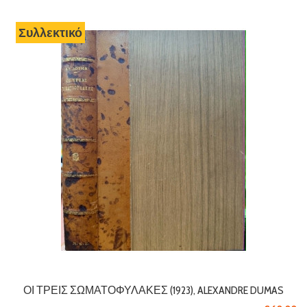
Σπάνιο
Συλλεκτικό
ΟΙ ΤΡΕΙΣ ΣΩΜΑΤΟΦΎΛΑΚΕΣ (1923), ALEXANDRE DUMAS