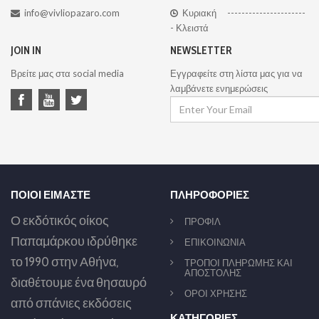
info@vivliopazaro.com
Κυριακή ----------------------
- Κλειστά
JOIN IN
NEWSLETTER
Βρείτε μας στα social media
Εγγραφείτε στη λίστα μας για να
λαμβάνετε ενημερώσεις
ΠΟΙΟΙ ΕΙΜΑΣΤΕ
ΠΛΗΡΟΦΟΡΙΕΣ
Ο εκδότικός οίκος
ΠΡΟΦΙΛ
Παπαμάρκου ιδρύθηκε
ΕΠΙΚΟΙΝΩΝΙΑ
το 1990 στην Αθήνα,
ΤΡΟΠΟΙ ΠΛΗΡΩΜΗΣ ΚΑΙ
ΑΠΟΣΤΟΛΗΣ
διαθέτουμε ένα θησαυρό
ΟΡΟΙ ΧΡΗΣΗΣ
από σπάνιες εκδόσεις
ΚΑΤΗΓΟΡΙΕΣ