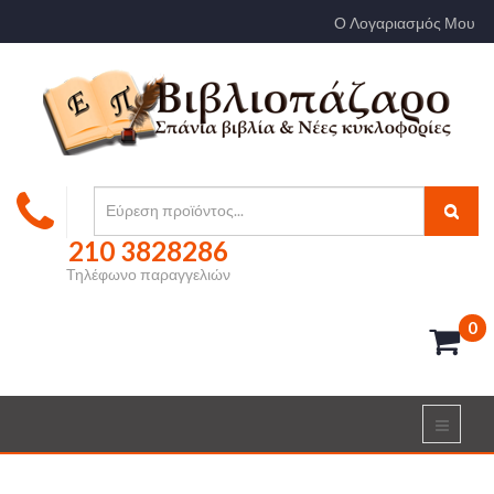
Ο Λογαριασμός Μου
210 3828286
Τηλέφωνο παραγγελιών
0