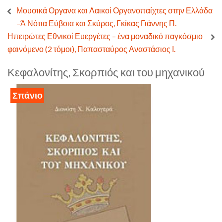
Μουσικά Οργανα και Λαικοί Οργανοπαίχτες στην Ελλάδα
–Ά Νότια Εύβοια και Σκύρος, Γκίκας Γιάννης Π.
Ηπειρώτες Εθνικοί Ευεργέτες – ένα μοναδικό παγκόσμιο
φαινόμενο (2 τόμοι), Παπασταύρος Αναστάσιος Ι.
Κεφαλονίτης, Σκορπιός και του μηχανικού
Σπάνιο