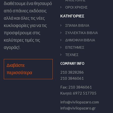
ΑΠΟΣΤΟΛΗΣ
διαθέτουμε ένα θησαυρό
ΟΡΟΙ ΧΡΗΣΗΣ
από σπάνιες εκδόσεις
ΚΑΤΗΓΟΡΙΕΣ
αλλά και όλες τις νέες
κυκλοφορίες για να τις
ΣΠΑΝΙΑ ΒΙΒΛΙΑ
προσφέρουμε στις
ΣΥΛΛΕΚΤΙΚΑ ΒΙΒΛΙΑ
καλύτερες τιμές τις
ΔΗΜΟΦΙΛΗ ΒΙΒΛΙΑ
αγοράς!.
ΕΠΙΣΤΗΜΕΣ
ΤΕΧΝΕΣ
COMPANY INFO
Διαβάστε
περισσότερα
210 3828286
210 3846061
Fax: 210 3846061
Κινητό: 6972 517705
info@vivliopazaro.com
info@vivliopazaro.gr