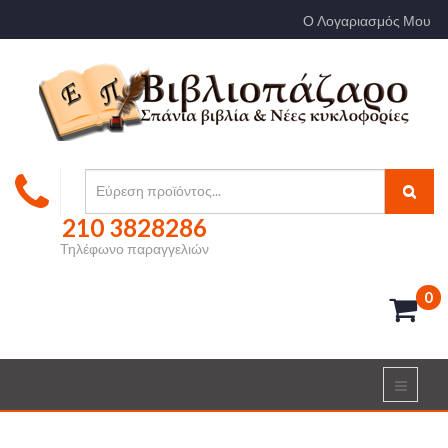
Ο Λογαριασμός Μου
210 3828286
Τηλέφωνο παραγγελιών
0