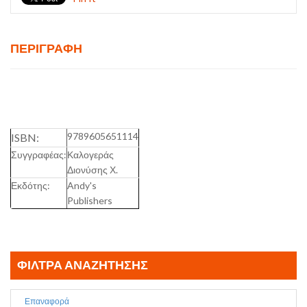
ΠΕΡΙΓΡΑΦΉ
9789605651114
ISBN:
Συγγραφέας:
Καλογεράς
Διονύσης Χ.
Εκδότης:
Andy's
Publishers
ΦΊΛΤΡΑ ΑΝΑΖΉΤΗΣΗΣ
Επαναφορά