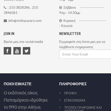
:
210 3828286
,
210
Σάββατο -------------------
3846061
9πμ - 14:30μμ
info@vivliopazaro.com
Κυριακή ----------------------
- Κλειστά
JOIN IN
NEWSLETTER
Βρείτε μας στα social media
Εγγραφείτε στη λίστα μας για να
λαμβάνετε ενημερώσεις
ΠΟΙΟΙ ΕΙΜΑΣΤΕ
ΠΛΗΡΟΦΟΡΙΕΣ
Ο εκδότικός οίκος
ΠΡΟΦΙΛ
Παπαμάρκου ιδρύθηκε
ΕΠΙΚΟΙΝΩΝΙΑ
το 1990 στην Αθήνα,
ΤΡΟΠΟΙ ΠΛΗΡΩΜΗΣ ΚΑΙ