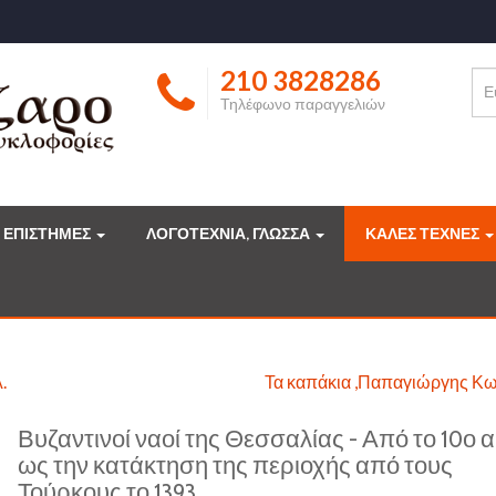
210 3828286
Τηλέφωνο παραγγελιών
ΕΠΙΣΤΗΜΕΣ
ΛΟΓΟΤΕΧΝΙΑ, ΓΛΩΣΣΑ
ΚΑΛΕΣ ΤΕΧΝΕΣ
.
Τα καπάκια ,Παπαγιώργης Κ
Βυζαντινοί ναοί της Θεσσαλίας - Από το 10ο 
ως την κατάκτηση της περιοχής από τους
Τούρκους το 1393