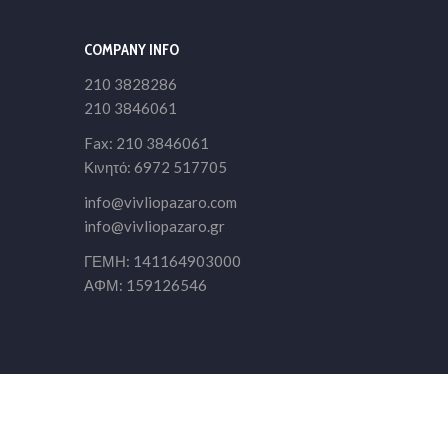
COMPANY INFO
210 3828286
210 3846061
Fax: 210 3846061
Κινητό: 6972 517705
info@vivliopazaro.com
info@vivliopazaro.gr
ΓΕΜΗ: 141164903000
ΑΦΜ: 159126546