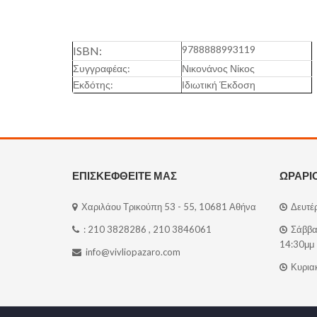
9788888993119
ISBN:
Συγγραφέας:
Νικονάνος Νίκος
Εκδότης:
Ιδιωτική Έκδοση
ΕΠΙΣΚΕΦΘΕΙΤΕ ΜΑΣ
ΩΡΑΡΙ
Χαριλάου Τρικούπη 53 - 55, 10681 Αθήνα
Δευτέρ
:
210 3828286
,
210 3846061
Σάββατ
14:30μμ
info@vivliopazaro.com
Κυριακ