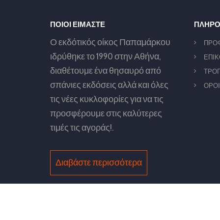
ΠΟΙΟΙ ΕΙΜΑΣΤΕ
ΠΛΗΡΟ
Ο εκδότικός οίκος Παπαμάρκου
ΠΡΟ
ιδρύθηκε το 1990 στην Αθήνα,
ΕΠΙΚ
διαθέτουμε ένα θησαυρό από
ΤΡΟΠ
σπάνιες εκδόσεις αλλά και όλες
ΟΡΟΙ
τις νέες κυκλοφορίες για να τις
προσφέρουμε στις καλύτερες
τιμές τις αγοράς!.
Διαβάστε περισσότερα
©Vivliopazaro, Developed by
Logicsoft.