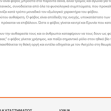
εν είναι φόβος μπροστά στα παρόντα δεινά, αλλά τρόμος και αγωνία για τ
 πανικός, συνοδεύεται από όλα τα φυσιολογικά συμπτώματα, που προκαλ
νίζει κατά τρόπο μοναδικό τον εξωλογικό χαρακτήρα του φόβου.
ούτου αυθαίρετη. Ο φόβος είναι απόδειξη της ενοχής, υποκατάστατο τω
πρόκειται να επιβάλουν. Ώστε ο φόβος γίνεται κεντρί και Ερυνία που κατ
ουν την αυθαιρεσία τους και οι άνθρωποι καταφέρουν να τους δουν ως φο
ειας" ο φόβος γίνεται χρήσιμος, και παίζει σημαντικό ρόλο στον ηθικό βίο
σθάνεται τη θεϊκή οργή και εντέλει οδηγείται με τον Αισχύλο στη θεωρί
Ο ΚΑΤΑΣΤΗΜΑΤΟΣ
JOIN IN