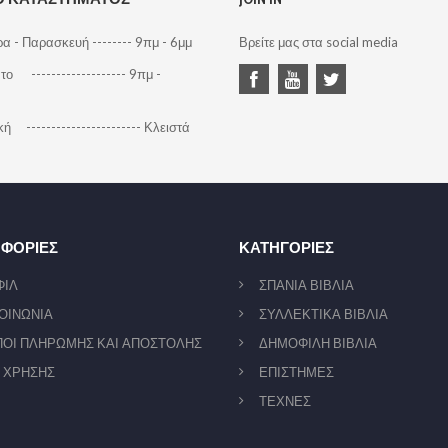
α - Παρασκευή -------- 9πμ - 6μμ
Βρείτε μας στα social media
ο ------------------- 9πμ -
ή ----------------------- Κλειστά
ΦΟΡΙΕΣ
ΚΑΤΗΓΟΡΙΕΣ
ΦΙΛ
ΣΠΑΝΙΑ ΒΙΒΛΙΑ
ΟΙΝΩΝΙΑ
ΣΥΛΛΕΚΤΙΚΑ ΒΙΒΛΙΑ
ΟΙ ΠΛΗΡΩΜΗΣ ΚΑΙ ΑΠΟΣΤΟΛΗΣ
ΔΗΜΟΦΙΛΗ ΒΙΒΛΙΑ
 ΧΡΗΣΗΣ
ΕΠΙΣΤΗΜΕΣ
ΤΕΧΝΕΣ