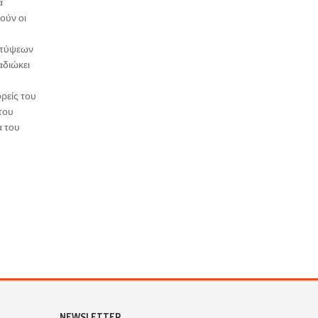
α
ούν οι
ν τύψεων
αδιώκει
ρείς του
 του
α του
NEWSLETTER