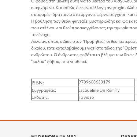
Ο φόβος στη μελέτη αυτή για το θέατρο του Αισχύλου, δ
επερχόμενα. Και καθώς δεν είναι έλλογη ανησυχία αλλά
συμφορές· δρα πάνω στα όργανα, φέρνει σύγχυση και το
Η βούληση των θεών φαντάζει μυστηριώδης και ως εκ τ
που στέλνουν οι θεοί προαναγγέλοντας την τιμωρία που 
τον ένοχο.
Αλλά αν, όπως ο Δίας στον "Προμηθέα", οι θεοί ξεπεράσ
δικαίου, τότε καταλαβαίνουμε γιατί στο τέλος της "Ορέστ
ανθρώπου. Ο άνθρωπος φοβάται το βλέμμα των θεών, διαι
"καλού" φόβου, που νουθετεί.
9789608633179
ISBN:
Συγγραφέας:
Jacqueline De Romilly
Εκδότης:
Το Άστυ
ΕΠΙΣΚΕΦΘΕΙΤΕ ΜΑΣ
ΩΡΑΡΙ