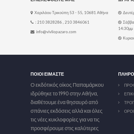
Χαριλάου Τρικούπη 53 - 55, 10681 Αθήνα
Δευτέρ
:
210 3828286
,
210 3846061
Σάββατ
14:30μμ
info@vivliopazaro.com
Κυριακ
ΠΟΙΟΙ ΕΙΜΑΣΤΕ
ΠΛΗΡΟ
Ο εκδότικός οίκος Παπαμάρκου
ΠΡΟ
ιδρύθηκε το 1990 στην Αθήνα,
ΕΠΙΚ
διαθέτουμε ένα θησαυρό από
ΤΡΟΠ
σπάνιες εκδόσεις αλλά και όλες
ΟΡΟΙ
τις νέες κυκλοφορίες για να τις
προσφέρουμε στις καλύτερες