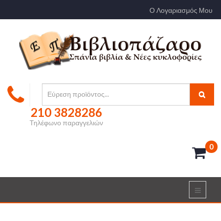
Ο Λογαριασμός Μου
210 3828286
Τηλέφωνο παραγγελιών
0