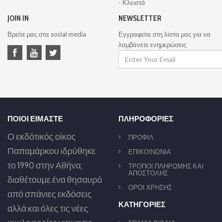
- Κλειστά
JOIN IN
NEWSLETTER
Βρείτε μας στα social media
Εγγραφείτε στη λίστα μας για να
λαμβάνετε ενημερώσεις
ΠΟΙΟΙ ΕΙΜΑΣΤΕ
ΠΛΗΡΟΦΟΡΙΕΣ
Ο εκδότικός οίκος
ΠΡΟΦΙΛ
Παπαμάρκου ιδρύθηκε
ΕΠΙΚΟΙΝΩΝΙΑ
το 1990 στην Αθήνα,
ΤΡΟΠΟΙ ΠΛΗΡΩΜΗΣ ΚΑΙ
ΑΠΟΣΤΟΛΗΣ
διαθέτουμε ένα θησαυρό
ΟΡΟΙ ΧΡΗΣΗΣ
από σπάνιες εκδόσεις
ΚΑΤΗΓΟΡΙΕΣ
αλλά και όλες τις νέες