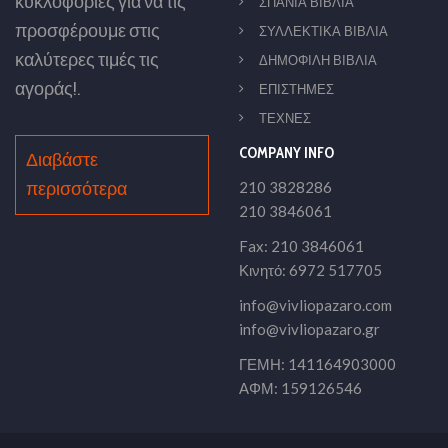
κυκλοφορίες για να τις
ΣΠΑΝΙΑ ΒΙΒΛΙΑ
προσφέρουμε στις
ΣΥΛΛΕΚΤΙΚΑ ΒΙΒΛΙΑ
καλύτερες τιμές τις
ΔΗΜΟΦΙΛΗ ΒΙΒΛΙΑ
αγοράς!.
ΕΠΙΣΤΗΜΕΣ
ΤΕΧΝΕΣ
COMPANY INFO
Διαβάστε
περισσότερα
210 3828286
210 3846061
Fax: 210 3846061
Κινητό: 6972 517705
info@vivliopazaro.com
info@vivliopazaro.gr
ΓΕΜΗ: 141164903000
ΑΦΜ: 159126546