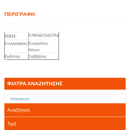
ΠΕΡΙΓΡΑΦΉ
9789607343796
ISBN:
Συγγραφέας:
Ευαγγέλου
Ιάσων
Εκδότης:
Σαββάλας
ΦΊΛΤΡΑ ΑΝΑΖΉΤΗΣΗΣ
Επαναφορά
Αναζήτηση
Τιμή