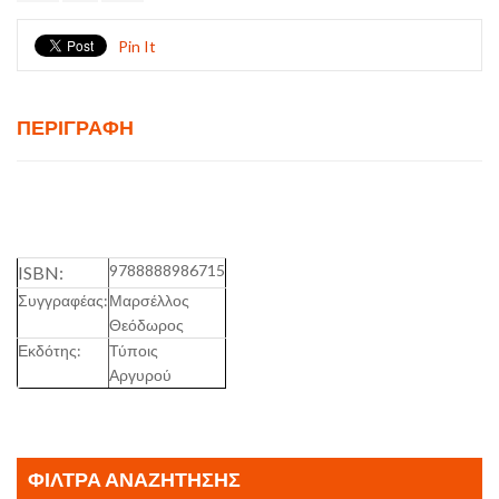
Pin It
ΠΕΡΙΓΡΑΦΉ
9788888986715
ISBN:
Συγγραφέας:
Μαρσέλλος
Θεόδωρος
Εκδότης:
Τύποις
Αργυρού
ΦΊΛΤΡΑ ΑΝΑΖΉΤΗΣΗΣ