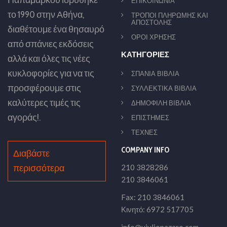
Παπαμάρκου ιδρύθηκε
ΕΠΙΚΟΙΝΩΝΙΑ
το 1990 στην Αθήνα,
ΤΡΟΠΟΙ ΠΛΗΡΩΜΗΣ ΚΑΙ
ΑΠΟΣΤΟΛΗΣ
διαθέτουμε ένα θησαυρό
ΟΡΟΙ ΧΡΗΣΗΣ
από σπάνιες εκδόσεις
ΚΑΤΗΓΟΡΙΕΣ
αλλά και όλες τις νέες
κυκλοφορίες για να τις
ΣΠΑΝΙΑ ΒΙΒΛΙΑ
προσφέρουμε στις
ΣΥΛΛΕΚΤΙΚΑ ΒΙΒΛΙΑ
καλύτερες τιμές τις
ΔΗΜΟΦΙΛΗ ΒΙΒΛΙΑ
αγοράς!.
ΕΠΙΣΤΗΜΕΣ
ΤΕΧΝΕΣ
COMPANY INFO
Διαβάστε
περισσότερα
210 3828286
210 3846061
Fax: 210 3846061
Κινητό: 6972 517705