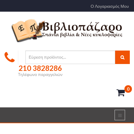
Ο Λογαριασμός Μου
210 3828286
Τηλέφωνο παραγγελιών
0