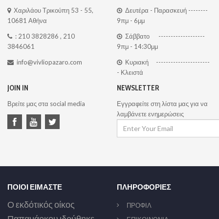
Χαριλάου Τρικούπη 53 - 55,
Δευτέρα - Παρασκευή --------
10681 Αθήνα
9πμ - 6μμ
:
210 3828286
,
210
Σάββατο -------------------
3846061
9πμ - 14:30μμ
info@vivliopazaro.com
Κυριακή ----------------------
- Κλειστά
JOIN IN
NEWSLETTER
Βρείτε μας στα social media
Εγγραφείτε στη λίστα μας για να
λαμβάνετε ενημερώσεις
ΠΟΙΟΙ ΕΙΜΑΣΤΕ
ΠΛΗΡΟΦΟΡΙΕΣ
Ο εκδότικός οίκος
ΠΡΟΦΙΛ